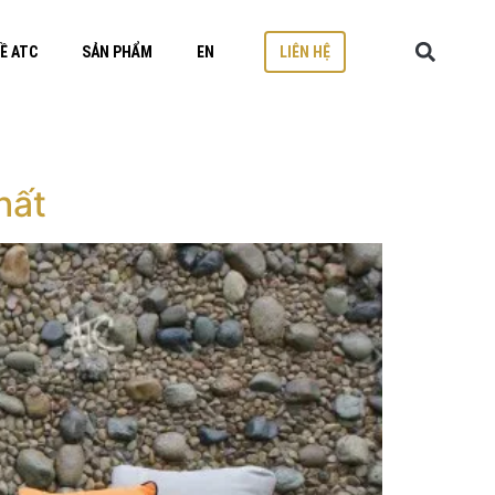
Ề ATC
SẢN PHẨM
EN
LIÊN HỆ
hất