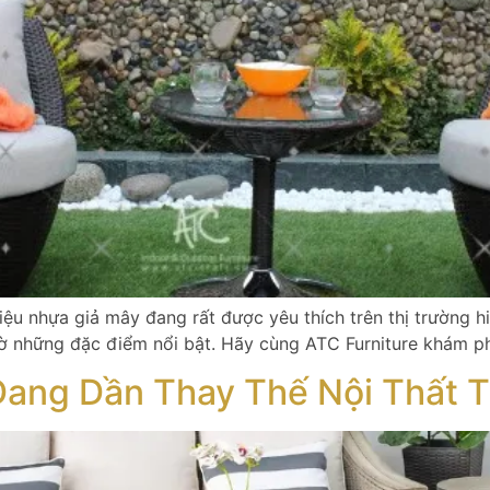
iệu nhựa giả mây đang rất được yêu thích trên thị trường 
ờ những đặc điểm nổi bật. Hãy cùng ATC Furniture khám p
Đang Dần Thay Thế Nội Thất 