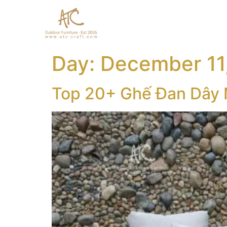
Day:
December 11
Top 20+ Ghế Đan Dây 