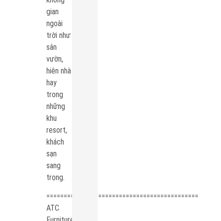
gian
ngoài
trời như
sân
vườn,
hiên nhà
hay
trong
những
khu
resort,
khách
sạn
sang
trọng.
============================================
ATC
Furniture