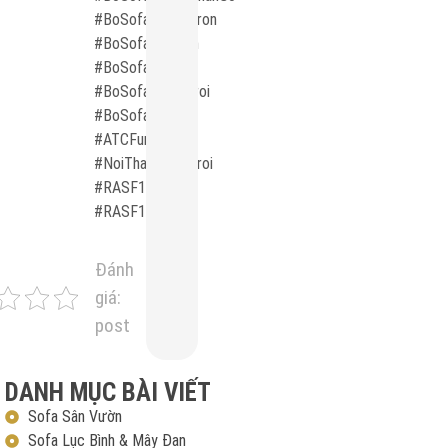
#BoSofaDayDuTron
#BoSofaNhoGon
#BoSofaDayDu
#BoSofaNgoaiTroi
#BoSofaATC
#ATCFurniture
#NoiThatNgoaiTroi
#RASF168
#RASF170
Đánh
giá:
post
DANH MỤC BÀI VIẾT
Sofa Sân Vườn
Sofa Lục Bình & Mây Đan