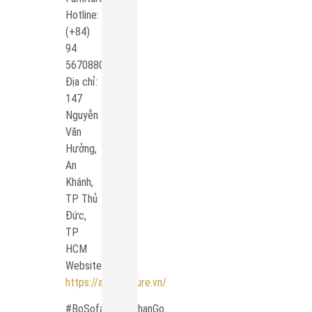
Hotline:
(+84)
94
5670880
Địa chỉ:
147
Nguyễn
Văn
Hưởng,
An
Khánh,
TP Thủ
Đức,
TP
HCM
Website:
https://atcfurniture.vn/
#BoSofaDayDuChanGo