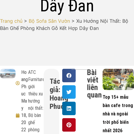
Dây Đan
Trang chủ
>
Bộ Sofa Sân Vườn
>
Xu Hướng Nội Thất: Bộ
Bàn Ghế Phòng Khách Gỗ Kết Hợp Dây Đan
Bài
Ho
ATC
viết
ang
Furniture
liên
Ph
giới
quan
uc
thiệu xu
Hoang
Top 15+ mẫu
Ma
hướng
Phuc
bàn cafe trong
y
nội thất:
nhà và ngoài
18,
Bộ bàn
trời phổ biến
20
ghế
22
phòng
nhất 2026