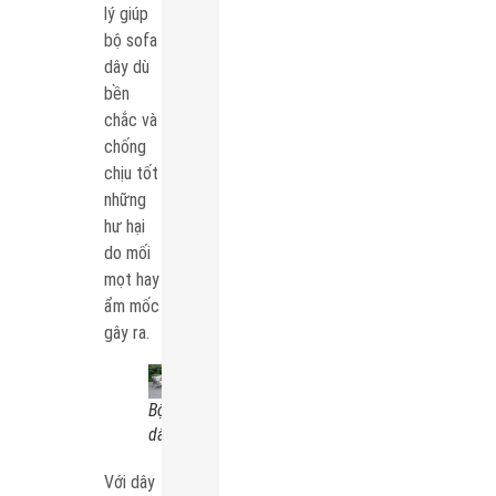
lý giúp
bộ sofa
dây dù
bền
chắc và
chống
chịu tốt
những
hư hại
do mối
mọt hay
ẩm mốc
gây ra.
Bộ sofa
dây dù
Với dây