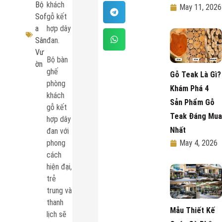
Bộ
khách
May 11, 2026
Sof
gỗ kết
a
hợp dây
Sân
đan.
Vư
Bộ bàn
ờn
ghế
Gỗ Teak Là Gì?
phòng
Khám Phá 4
khách
Sản Phẩm Gỗ
gỗ kết
Teak Đáng Mua
hợp dây
Nhất
đan với
phong
May 4, 2026
cách
hiện đại,
trẻ
trung và
thanh
Mẫu Thiết Kế
lịch sẽ