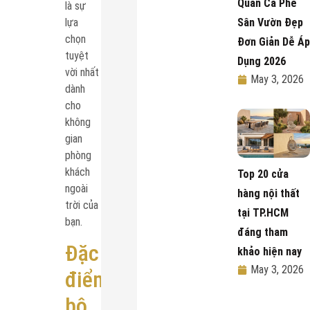
Quán Cà Phê
là sự
lựa
Sân Vườn Đẹp
chọn
Đơn Giản Dễ Áp
tuyệt
Dụng 2026
vời nhất
May 3, 2026
dành
cho
không
gian
phòng
khách
Top 20 cửa
ngoài
hàng nội thất
trời của
tại TP.HCM
bạn.
đáng tham
Đặc
khảo hiện nay
May 3, 2026
điểm
bộ