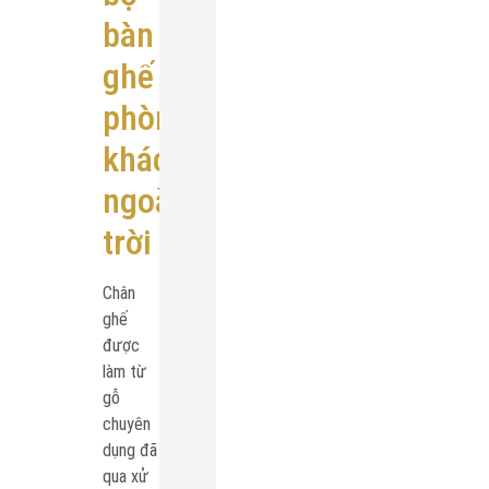
bàn
ghế
phòng
khách
ngoài
trời
Chân
ghế
được
làm từ
gỗ
chuyên
dụng đã
qua xử