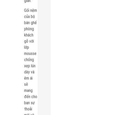
gian.
Gối nệm
của bộ
bàn ghế
phòng
khách
gỗ với
lớp
mousse
chống
xẹp lún
dày và
êm ái
sẽ
mang
đến cho
bạn sự
thoải