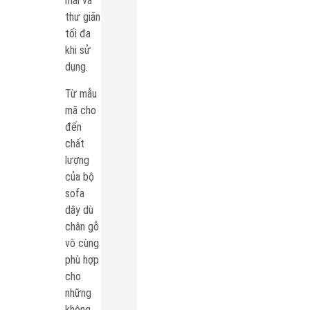
mái và
thư giãn
tối đa
khi sử
dụng.
Từ mẫu
mã cho
đến
chất
lượng
của bộ
sofa
dây dù
chân gỗ
vô cùng
phù hợp
cho
những
không